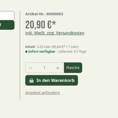
Artikel-Nr.:
60000063
l
20,90 €*
l
inkl. MwSt. zzgl. Versandkosten
Inhalt:
0.25 Liter
(83,60 €* / 1 Liter)
Sofort verfügbar
- Lieferzeit: 3-5 Tage
Produkt Anzahl: Gib den gewün
Flasche
In den Warenkorb
Angebot anfordern