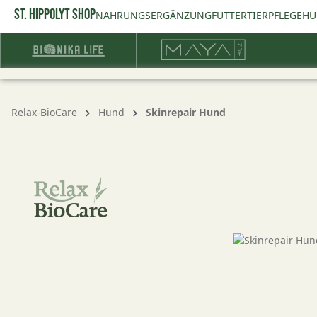
ST. HIPPOLYT SHOP
springen
Zur Hauptnavigation springen
NAHRUNGSERGÄNZUNG
FUTTER
TIERPFLEGE
HU
Relax-BioCare
Hund
Skinrepair Hund
Bildergalerie überspringen