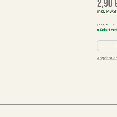
2,90 
inkl. MwSt
Inhalt:
1 Stü
Sofort ver
Produk
Angebot a