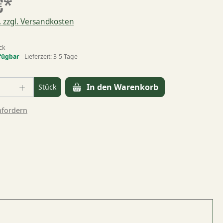
€*
. zzgl. Versandkosten
ck
fügbar
- Lieferzeit: 3-5 Tage
t Anzahl: Gib den gewünschten Wert ein
In den Warenkorb
Stück
nfordern