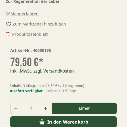
Zur Regeneration der Leber
Mehr erfahren
Zum Merkzettel hinzufügen
Produktdatenblatt
Artikel-Nr.:
40000195
79,50 €*
inkl. MwSt. zzgl. Versandkosten
Inhalt:
3 Kilogramm
(26,50 €* / 1 Kilogramm)
Sofort verfügbar
- Lieferzeit: 3-5 Tage
Produkt Anzahl: Gib den gewünschten Wer
Eimer
In den Warenkorb