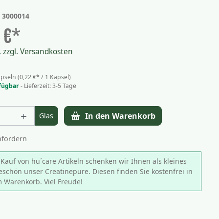
:
3000014
 €*
. zzgl. Versandkosten
apseln
(0,22 €* / 1 Kapsel)
fügbar
- Lieferzeit: 3-5 Tage
t Anzahl: Gib den gewünschten Wert ein
In den Warenkorb
Glas
nfordern
Kauf von hu´care Artikeln schenken wir Ihnen als kleines
schön unser Creatinepure. Diesen finden Sie kostenfrei in
 Warenkorb. Viel Freude!