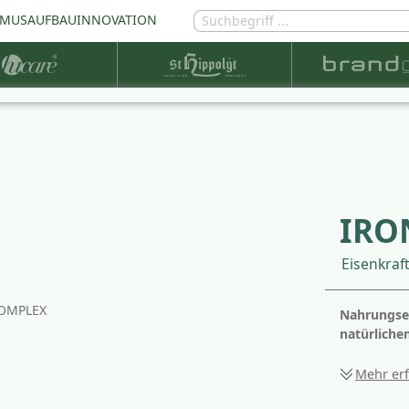
MUSAUFBAU
INNOVATION
IRO
Eisenkraf
Nahrungse
natürliche
Mehr er