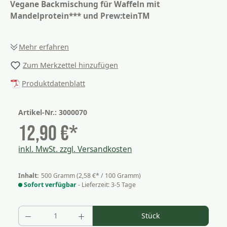
Vegane Backmischung für Waffeln mit
Mandelprotein*** und Prew:teinTM
Mehr erfahren
Zum Merkzettel hinzufügen
Produktdatenblatt
Artikel-Nr.:
3000070
12,90 €*
inkl. MwSt. zzgl. Versandkosten
Inhalt:
500 Gramm
(2,58 €* / 100 Gramm)
Sofort verfügbar
- Lieferzeit: 3-5 Tage
Produkt Anzahl: Gib den gewünschten Wer
Stück