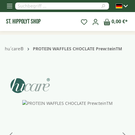
alt springen
St. Hippolyt Shop
0,00 €*
hu´care®
PROTEIN WAFFLES CHOCLATE Prew:teinTM
Bildergalerie überspringen