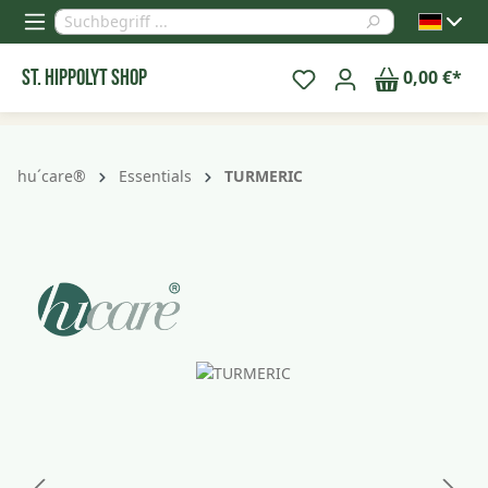
alt springen
St. Hippolyt Shop
0,00 €*
hu´care®
Essentials
TURMERIC
Bildergalerie überspringen