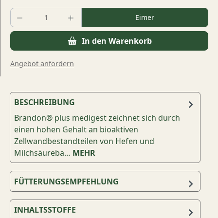
Produkt Anzahl: Gib den gewünschten Wert
Eimer
In den Warenkorb
Angebot anfordern
BESCHREIBUNG
Brandon® plus medigest zeichnet sich durch
einen hohen Gehalt an bioaktiven
Zellwandbestandteilen von Hefen und
Milchsäureba…
MEHR
FÜTTERUNGSEMPFEHLUNG
INHALTSSTOFFE