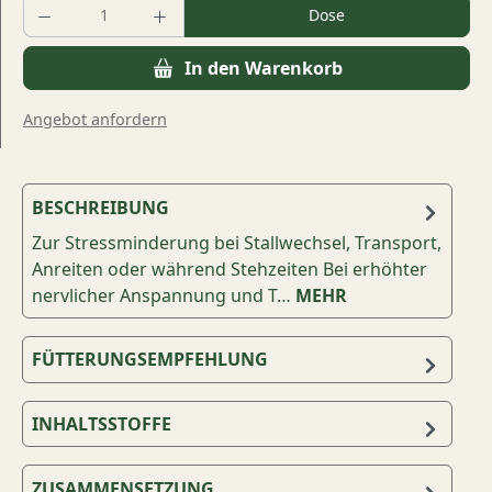
Produkt Anzahl: Gib den gewünschten Wert
Dose
In den Warenkorb
Angebot anfordern
BESCHREIBUNG
Zur Stressminderung bei Stallwechsel, Transport,
Anreiten oder während Stehzeiten Bei erhöhter
nervlicher Anspannung und T…
MEHR
FÜTTERUNGSEMPFEHLUNG
INHALTSSTOFFE
ZUSAMMENSETZUNG