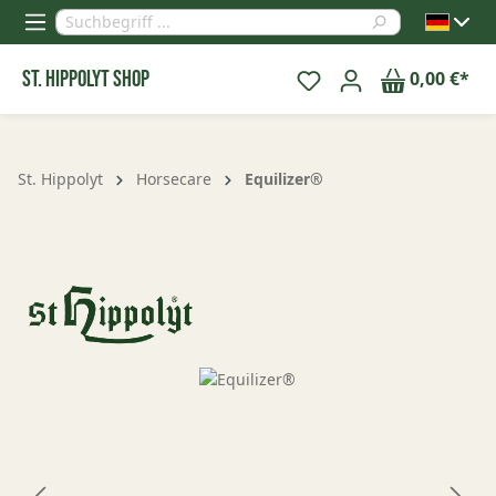
alt springen
St. Hippolyt Shop
0,00 €*
St. Hippolyt
Horsecare
Equilizer®
Bildergalerie überspringen