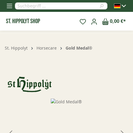
alt springen
St. Hippolyt Shop
0,00 €*
St. Hippolyt
Horsecare
Gold Medal®
Bildergalerie überspringen