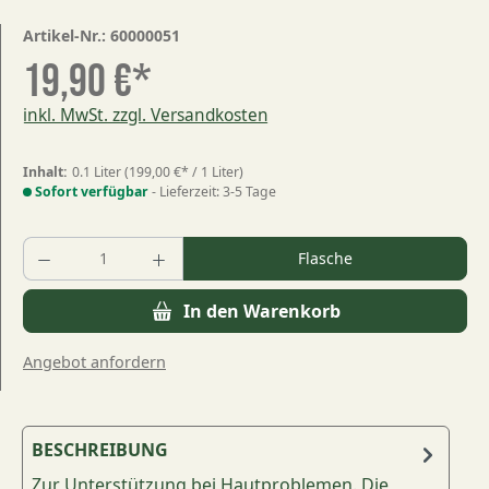
Artikel-Nr.:
60000051
19,90 €*
inkl. MwSt. zzgl. Versandkosten
Inhalt:
0.1 Liter
(199,00 €* / 1 Liter)
Sofort verfügbar
- Lieferzeit: 3-5 Tage
Produkt Anzahl: Gib den gewünschten Wert
Flasche
In den Warenkorb
Angebot anfordern
BESCHREIBUNG
Zur Unterstützung bei Hautproblemen. Die