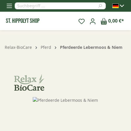
alt springen
St. Hippolyt Shop
0,00 €*
Relax-BioCare
Pferd
Pferdeerde Lebermoos & Niem
Bildergalerie überspringen