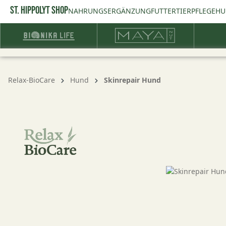
ST. HIPPOLYT SHOP
springen
Zur Hauptnavigation springen
NAHRUNGSERGÄNZUNG
FUTTER
TIERPFLEGE
HU
Relax-BioCare
Hund
Skinrepair Hund
Bildergalerie überspringen