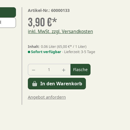
Artikel-Nr.:
60000133
l
3,90 €*
l
inkl. MwSt. zzgl. Versandkosten
Inhalt:
0.06 Liter
(65,00 €* / 1 Liter)
Sofort verfügbar
- Lieferzeit: 3-5 Tage
Produkt Anzahl: Gib den gewün
Flasche
In den Warenkorb
Angebot anfordern