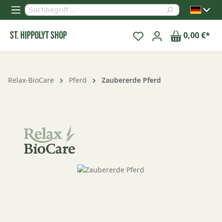
alt springen
St. Hippolyt Shop
0,00 €*
Relax-BioCare
Pferd
Zaubererde Pferd
Bildergalerie überspringen