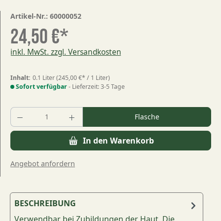
Artikel-Nr.:
60000052
24,50 €*
inkl. MwSt. zzgl. Versandkosten
Inhalt:
0.1 Liter
(245,00 €* / 1 Liter)
Sofort verfügbar
- Lieferzeit: 3-5 Tage
Produkt Anzahl: Gib den gewünschten Wert
Flasche
In den Warenkorb
Angebot anfordern
BESCHREIBUNG
Verwendbar bei Zubildungen der Haut. Die