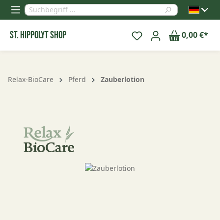
alt springen
St. Hippolyt Shop
0,00 €*
Relax-BioCare
Pferd
Zauberlotion
Bildergalerie überspringen