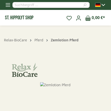
alt springen
St. Hippolyt Shop
0,00 €*
Relax-BioCare
Pferd
Zemlotion Pferd
Bildergalerie überspringen